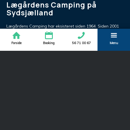
Lægårdens Camping på
Sydsjælland
Lægårdens Camping har eksisteret siden 1964. Siden 2001
har Tina og Henrik Storm ejet campingpladsen, som ligger i
Karise mellem Næstved og Møn på Sydsjælland.
Forside
Booking
56 71 00 67
Menu
Campingpladsen tilbyder familievenlig camping tæt på
Næstved og Køge. På campingpladsen er der blandt andet
en legeplads, en mini lege by, hoppepuder, en svævebane og
en boldbane. Hvis du har hund, kan du glæde dig over, at
Lægårdens Camping har en hundefold med legeplads, hvor
der er mulighed for agility samt en hundeluftningssti.
Campingpladsen ligger nær både Næstved, Køge og Møn.
Her er der mange naturskønne områder og mulighed for at
lære de Sydsjællandske byer bedre at kende. I Næstved er
der mulighed for shopping på den hyggelige gågade. Der er
også mulighed for at tage i biografen, som ligger inde i
centrum af Næstved. I Køge er der også en hyggelig gågade
med mange hyggelige caféer og mulighed for at se den