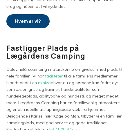
brug og håber, at I vil nyde det.
Hvem er vi?
Fastligger Plads på
Lægårdens Camping
Oplev helårscamping i naturskønne omgivelser med plads til
hele familien. Vi har
faciliteter
til alle familiens medlemmer,
blandt andet en
minizoo
hvor du og børnene kan fodre dyr
som æsler, grise og kaniner, hundefaciliteter som
hundelegeplads, agilitybane og hundesti, og meget meget
mere. Lægårdens Camping har en familievenlig atmosfære
og er den ideelle afslapningsbase væk fra hjemmet.
Beliggende i Karise, nær Køge og Møn, tilbyder vi en familiær
campingplads, med god service og gode traditioner.
Kontakt os på telefon
56 71 00 67
eller