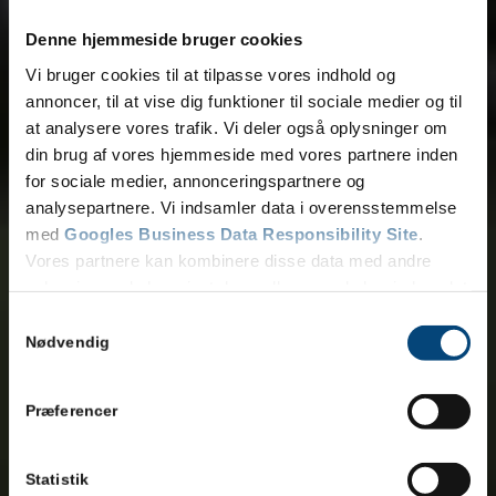
Denne hjemmeside bruger cookies
Vi bruger cookies til at tilpasse vores indhold og
annoncer, til at vise dig funktioner til sociale medier og til
at analysere vores trafik. Vi deler også oplysninger om
din brug af vores hjemmeside med vores partnere inden
for sociale medier, annonceringspartnere og
analysepartnere. Vi indsamler data i overensstemmelse
med
Googles Business Data Responsibility Site
.
Vores partnere kan kombinere disse data med andre
oplysninger, du har givet dem, eller som de har indsamlet
fra din brug af deres tjenester.
Samtykkevalg
Se Cookie & Privatlivspolitik
her
Nødvendig
Præferencer
Statistik